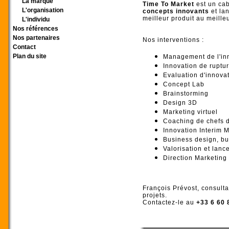
La marque
Time To Market
est un ca
L'organisation
concepts innovants
et la
meilleur produit au meill
L'individu
Nos références
Nos partenaires
Nos interventions :
Contact
Plan du site
Management de l'in
Innovation de ruptu
Evaluation d'innova
Concept Lab
Brainstorming
Design 3D
Marketing virtuel
Coaching de chefs d
Innovation Interim 
Business design, bu
Valorisation et lanc
Direction Marketing
François Prévost, consulta
projets.
Contactez-le au
+33 6 60 