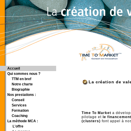
Accueil
time to market - marketing et conseil 
Qui sommes nous ?
TTM en bref
La création de val
Notre charte
Biographie
Nos prestations :
Conseil
Services
Formation
Time To Market
a dévelop
Coaching
pilotage et
le financement
La méthode MCA :
(clusters)
font appel à no
L'offre